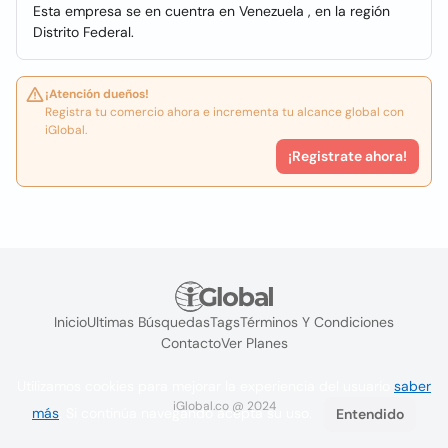
Esta empresa se en cuentra en Venezuela , en la región
Distrito Federal.
¡Atención dueños!
Registra tu comercio ahora e incrementa tu alcance global con
iGlobal.
¡Registrate ahora!
Inicio
Ultimas Búsquedas
Tags
Términos Y Condiciones
Contacto
Ver Planes
Utilizamos cookies para mejorar la experiencia del usuario
saber
iGlobal.co @ 2024
más
. Si continúa navegando acepta su uso.
Entendido