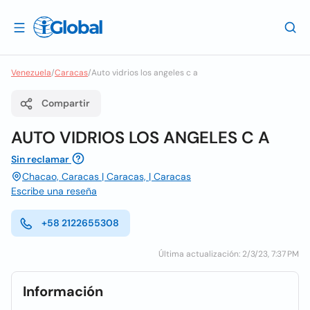
Venezuela
/
Caracas
/
Auto vidrios los angeles c a
Compartir
AUTO VIDRIOS LOS ANGELES C A
Sin reclamar
Chacao, Caracas | Caracas, | Caracas
Escribe una reseña
+58 2122655308
Última actualización: 2/3/23, 7:37 PM
Información