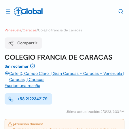
Venezuela
/
Caracas
/
Colegio francia de caracas
Compartir
COLEGIO FRANCIA DE CARACAS
Sin reclamar
Calle D, Campo Claro. | Gran Caracas - Caracas - Venezuela |
Caracas, | Caracas
Escribe una reseña
+58 2122342179
Última actualización: 2/3/23, 7:33 PM
¡Atención dueños!