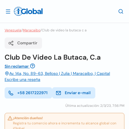
Venezuela
/
Maracaibo
/
Club de video la butaca c a
Compartir
Club De Video La Butaca, C.a
Sin reclamar
Av. 14a, No. 89-63, Belloso | Zulia | Maracaibo, | Capital
Escribe una reseña
+58 2617222971
Enviar e-mail
Última actualización: 2/3/23, 7:56 PM
¡Atención dueños!
Registra tu comercio ahora e incrementa tu alcance global con
iGlobal.