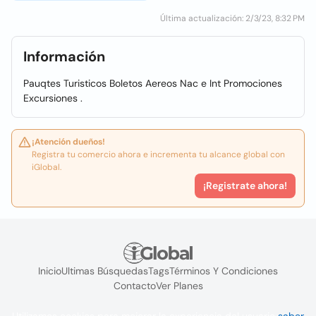
Última actualización: 2/3/23, 8:32 PM
Información
Pauqtes Turisticos Boletos Aereos Nac e Int Promociones
Excursiones .
¡Atención dueños!
Registra tu comercio ahora e incrementa tu alcance global con
iGlobal.
¡Registrate ahora!
Inicio
Ultimas Búsquedas
Tags
Términos Y Condiciones
Contacto
Ver Planes