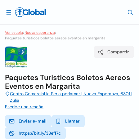
Venezuela
/
Nueva esperanza
/
Paquetes turisticos boletos aereos eventos en margarita
Compartir
Paquetes Turisticos Boletos Aereos
Eventos en Margarita
Centro Comercial la Perla porlamar | Nueva Esperanza, 6301 |
Zulia
Escribe una reseña
Enviar e-mail
Llamar
https://bit.ly/33efl7c