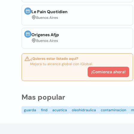
Le Pain Quotidien
Buenos Aires
Origenes Afjp
Buenos Aires
¿Quieres estar listado aquí?
Mejora tu alcance global con iGlobal.
¡Comienza ahora!
Mas popular
guarda
find
acustica
oleohidraulica
contaminacion
m