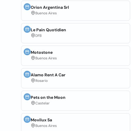
Orion Argentina Srl
Buenos Aires
Le Pain Quotidien
DFB
Motostone
Buenos Aires
Alamo Rent A Car
Rosario
Pets on the Moon
Castelar
Movilux Sa
Buenos Aires