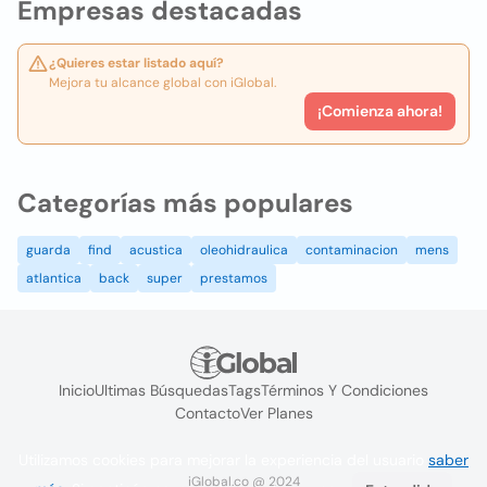
Empresas destacadas
¿Quieres estar listado aquí?
Mejora tu alcance global con iGlobal.
¡Comienza ahora!
Categorías más populares
guarda
find
acustica
oleohidraulica
contaminacion
mens
atlantica
back
super
prestamos
Inicio
Ultimas Búsquedas
Tags
Términos Y Condiciones
Contacto
Ver Planes
Utilizamos cookies para mejorar la experiencia del usuario
saber
iGlobal.co @ 2024