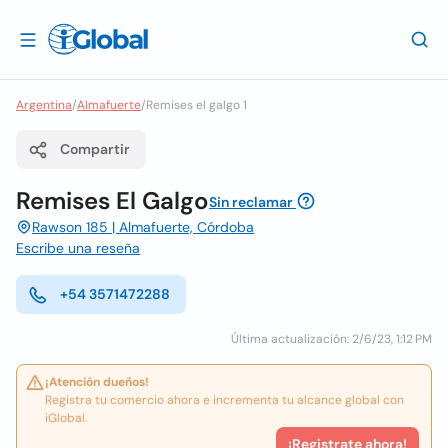
Argentina
/
Almafuerte
/
Remises el galgo 1
Compartir
Remises El Galgo
Sin reclamar
Rawson 185 | Almafuerte, Córdoba
Escribe una reseña
+54 3571472288
Última actualización: 2/6/23, 1:12 PM
¡Atención dueños!
Registra tu comercio ahora e incrementa tu alcance global con
iGlobal.
¡Registrate ahora!