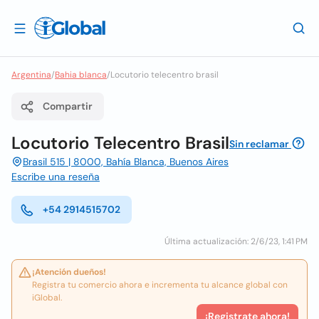
Argentina
/
Bahia blanca
/
Locutorio telecentro brasil
Compartir
Locutorio Telecentro Brasil
Sin reclamar
Brasil 515 | 8000, Bahía Blanca, Buenos Aires
Escribe una reseña
+54 2914515702
Última actualización: 2/6/23, 1:41 PM
¡Atención dueños!
Registra tu comercio ahora e incrementa tu alcance global con
iGlobal.
¡Registrate ahora!