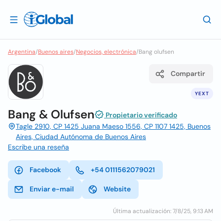
Argentina
/
Buenos aires
/
Negocios, electrónica
/
Bang olufsen
Compartir
YEXT
Bang & Olufsen
Propietario verificado
Tagle 2910, CP 1425 Juana Maeso 1556, CP 1107 1425, Buenos
Aires, Ciudad Autónoma de Buenos Aires
Escribe una reseña
Facebook
+54 0111562079021
Enviar e-mail
Website
Última actualización: 7/8/25, 9:13 AM