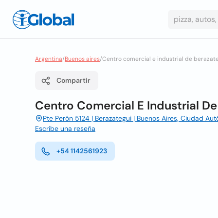
Argentina
/
Buenos aires
/
Centro comercial e industrial de berazate
Compartir
Centro Comercial E Industrial De
Pte Perón 5124 | Berazategui | Buenos Aires, Ciudad A
Escribe una reseña
+54 1142561923