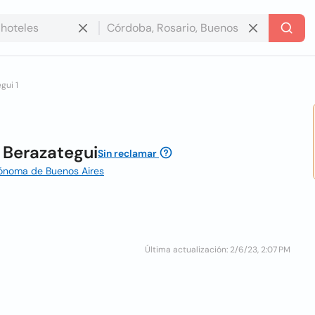
gui 1
 Berazategui
Sin reclamar
utónoma de Buenos Aires
Última actualización: 2/6/23, 2:07 PM