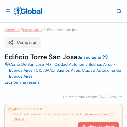
Argentina
/
Buenos aires
/
Edificio torre san jose
Compartir
Edificio Torre San Jose
Sin reclamar
Comb De San Jose 747 | Ciudad Autonoma Buenos Aires -
Buenos Aires | C1076AAO, Buenos Aires, Ciudad Autónoma de
Buenos Aires
Escribe una reseña
Última actualización: 2/6/23, 12:10 PM
¡Atención dueños!
Registra tu comercio ahora e incrementa tu alcance global con
iGlobal.
¡Registrate ahora!