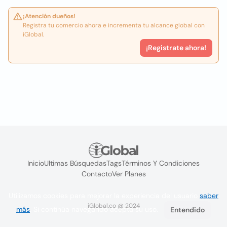
¡Atención dueños!
Registra tu comercio ahora e incrementa tu alcance global con
iGlobal.
¡Registrate ahora!
Inicio
Ultimas Búsquedas
Tags
Términos Y Condiciones
Contacto
Ver Planes
Utilizamos cookies para mejorar la experiencia del usuario
saber
iGlobal.co @ 2024
más
. Si continúa navegando acepta su uso.
Entendido