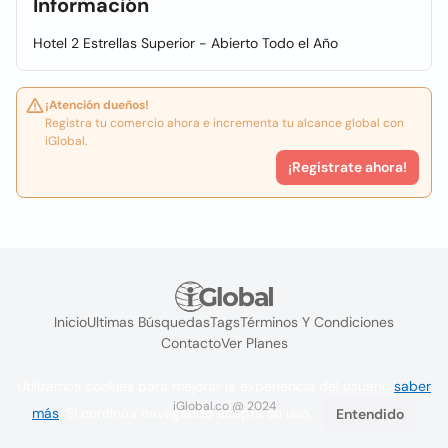
Información
Hotel 2 Estrellas Superior - Abierto Todo el Año
¡Atención dueños!
Registra tu comercio ahora e incrementa tu alcance global con
iGlobal.
¡Registrate ahora!
Inicio
Ultimas Búsquedas
Tags
Términos Y Condiciones
Contacto
Ver Planes
Utilizamos cookies para mejorar la experiencia del usuario
saber
iGlobal.co @ 2024
más
. Si continúa navegando acepta su uso.
Entendido