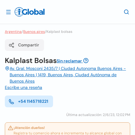
Argentina
/
Buenos aires
/
Kalplast bolsas
Compartir
Kalplast Bolsas
Sin reclamar
Av. Gral. Mosconi 2435/7 | Ciudad Autonoma Buenos Aires -
Buenos Aires | 1419, Buenos Aires, Ciudad Autónoma de
Buenos Aires
Escribe una reseña
+54 1145718221
Última actualización: 2/6/23, 12:02 PM
¡Atención dueños!
Registra tu comercio ahora e incrementa tu alcance global con