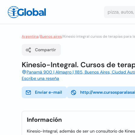
Argentina
/
Buenos aires
/
Kinesio integral cursos de terapias para l
Compartir
Kinesio-Integral. Cursos de terap
Panamá 900 | Almagro | 1185, Buenos Aires, Ciudad Au
Escribe una reseña
Enviar e-mail
http://www.cursosparalasa
Información
Kinesio-Integral, además de ser un consultorio de Kines