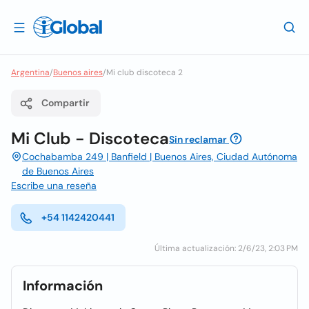
Argentina
/
Buenos aires
/
Mi club discoteca 2
Compartir
Mi Club - Discoteca
Sin reclamar
Cochabamba 249 | Banfield | Buenos Aires, Ciudad Autónoma
de Buenos Aires
Escribe una reseña
+54 1142420441
Última actualización: 2/6/23, 2:03 PM
Información