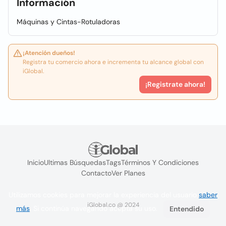
Información
Máquinas y Cintas-Rotuladoras
¡Atención dueños!
Registra tu comercio ahora e incrementa tu alcance global con
iGlobal.
¡Registrate ahora!
Inicio
Ultimas Búsquedas
Tags
Términos Y Condiciones
Contacto
Ver Planes
Utilizamos cookies para mejorar la experiencia del usuario
saber
iGlobal.co @ 2024
más
. Si continúa navegando acepta su uso.
Entendido