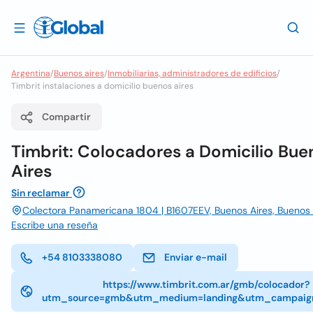
Argentina
/
Buenos aires
/
Inmobiliarias, administradores de edificios
/
Timbrit instalaciones a domicilio buenos aires
Compartir
Timbrit: Colocadores a Domicilio Bue
Aires
Sin reclamar
Colectora Panamericana 1804 | B1607EEV, Buenos Aires, Buenos 
Escribe una reseña
+54 8103338080
Enviar e-mail
https://www.timbrit.com.ar/gmb/colocador?
utm_source=gmb&utm_medium=landing&utm_campaign