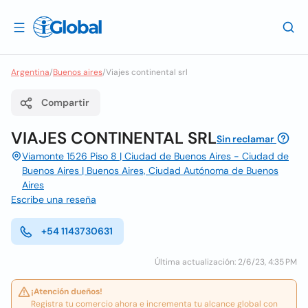
Argentina
/
Buenos aires
/
Viajes continental srl
Compartir
VIAJES CONTINENTAL SRL
Sin reclamar
Viamonte 1526 Piso 8 | Ciudad de Buenos Aires - Ciudad de
Buenos Aires | Buenos Aires, Ciudad Autónoma de Buenos
Aires
Escribe una reseña
+54 1143730631
Última actualización: 2/6/23, 4:35 PM
¡Atención dueños!
Registra tu comercio ahora e incrementa tu alcance global con