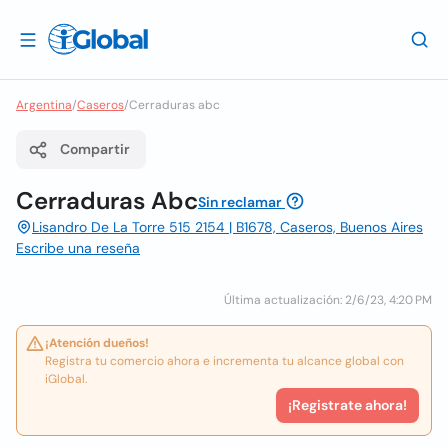
Argentina
/
Caseros
/
Cerraduras abc
Compartir
Cerraduras Abc
Sin reclamar
Lisandro De La Torre 515 2154 | B1678, Caseros, Buenos Aires
Escribe una reseña
Última actualización: 2/6/23, 4:20 PM
¡Atención dueños!
Registra tu comercio ahora e incrementa tu alcance global con
iGlobal.
¡Registrate ahora!