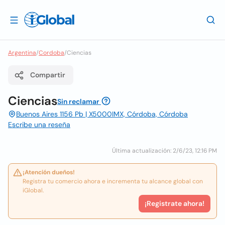
Argentina
/
Cordoba
/
Ciencias
Compartir
Ciencias
Sin reclamar
Buenos Aires 1156 Pb | X5000IMX, Córdoba, Córdoba
Escribe una reseña
Última actualización: 2/6/23, 12:16 PM
¡Atención dueños!
Registra tu comercio ahora e incrementa tu alcance global con
iGlobal.
¡Registrate ahora!