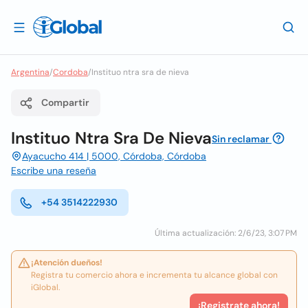
Argentina
/
Cordoba
/
Instituo ntra sra de nieva
Compartir
Instituo Ntra Sra De Nieva
Sin reclamar
Ayacucho 414 | 5000, Córdoba, Córdoba
Escribe una reseña
+54 3514222930
Última actualización: 2/6/23, 3:07 PM
¡Atención dueños!
Registra tu comercio ahora e incrementa tu alcance global con
iGlobal.
¡Registrate ahora!