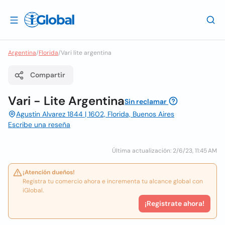
Argentina
/
Florida
/
Vari lite argentina
Compartir
Vari - Lite Argentina
Sin reclamar
Agustin Alvarez 1844 | 1602, Florida, Buenos Aires
Escribe una reseña
Última actualización: 2/6/23, 11:45 AM
¡Atención dueños!
Registra tu comercio ahora e incrementa tu alcance global con
iGlobal.
¡Registrate ahora!