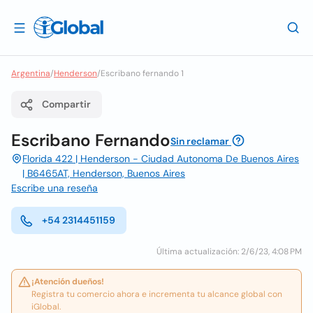
Argentina
/
Henderson
/
Escribano fernando 1
Compartir
Escribano Fernando
Sin reclamar
Florida 422 | Henderson - Ciudad Autonoma De Buenos Aires
| B6465AT, Henderson, Buenos Aires
Escribe una reseña
+54 2314451159
Última actualización: 2/6/23, 4:08 PM
¡Atención dueños!
Registra tu comercio ahora e incrementa tu alcance global con
iGlobal.