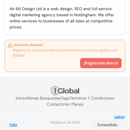
Air 66 Design Ltd is a web design, SEO and full service
digital marketing agency based in Nottingham. We offer
online services to businesses of all sizes at competitive
prices.
¡Atención dueños!
Registra tu comercio ahora e incrementa tu alcance global con
iGlobal.
¡Registrate ahora!
Inicio
Ultimas Búsquedas
Tags
Términos Y Condiciones
Contacto
Ver Planes
Utilizamos cookies para mejorar la experiencia del usuario
saber
iGlobal.co @ 2024
más
. Si continúa navegando acepta su uso.
Entendido