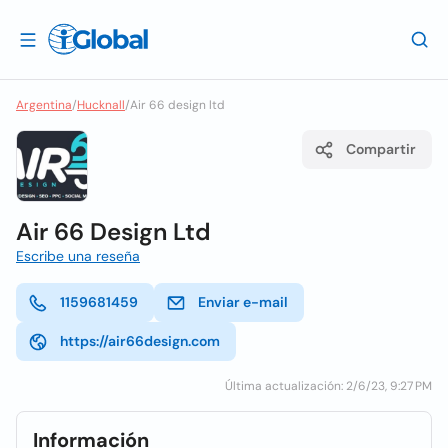
Argentina
/
Hucknall
/
Air 66 design ltd
Compartir
Air 66 Design Ltd
Escribe una reseña
1159681459
Enviar e-mail
https://air66design.com
Última actualización: 2/6/23, 9:27 PM
Información