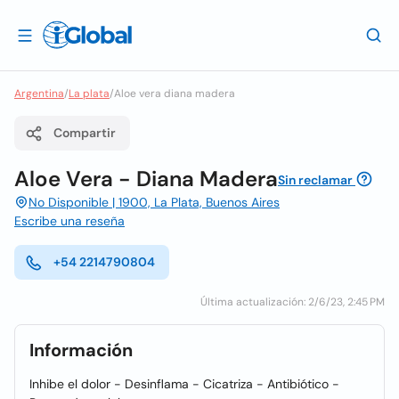
Argentina
/
La plata
/
Aloe vera diana madera
Compartir
Aloe Vera - Diana Madera
Sin reclamar
No Disponible | 1900, La Plata, Buenos Aires
Escribe una reseña
+54 2214790804
Última actualización: 2/6/23, 2:45 PM
Información
Inhibe el dolor - Desinflama - Cicatriza - Antibiótico -