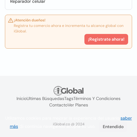
Reparador celular
¡Atención dueños!
Registra tu comercio ahora e incrementa tu alcance global con
iGlobal.
¡Registrate ahora!
Inicio
Ultimas Búsquedas
Tags
Términos Y Condiciones
Contacto
Ver Planes
Utilizamos cookies para mejorar la experiencia del usuario
saber
iGlobal.co @ 2024
más
. Si continúa navegando acepta su uso.
Entendido