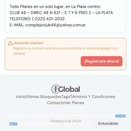
Todo Pilates en un solo lugar, en La Plata centro:
CLUB 48 - DIREC 48 N 621 - E 7 Y 8 PISO 2 - LA PLATA
TELEFONO: ( 0221) 421-2032
E-MAIL: complejoclub48@yahoo.com.ar
¡Atención dueños!
Registra tu comercio ahora e incrementa tu alcance global con
iGlobal.
¡Registrate ahora!
Inicio
Ultimas Búsquedas
Tags
Términos Y Condiciones
Contacto
Ver Planes
Utilizamos cookies para mejorar la experiencia del usuario
saber
iGlobal.co @ 2024
más
. Si continúa navegando acepta su uso.
Entendido