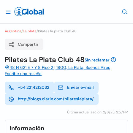
Argentina
/
La plata
/
Pilates la plata club 48
Compartir
Pilates La Plata Club 48
Sin reclamar
48 N 621 E 7 Y 8 Piso 2 | 1900, La Plata, Buenos Aires
Escribe una reseña
+54 2214212032
Enviar e-mail
http://blogs.clarin.com/pilateslaplata/
Última actualización: 2/6/23, 2:57 PM
Información