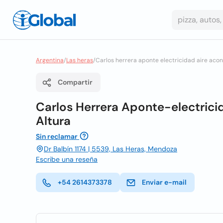
Argentina
/
Las heras
/
Carlos herrera aponte electricidad aire acon
Compartir
Carlos Herrera Aponte-electrici
Altura
Sin reclamar
Dr Balbín 1174 | 5539, Las Heras, Mendoza
Escribe una reseña
+54 2614373378
Enviar e-mail