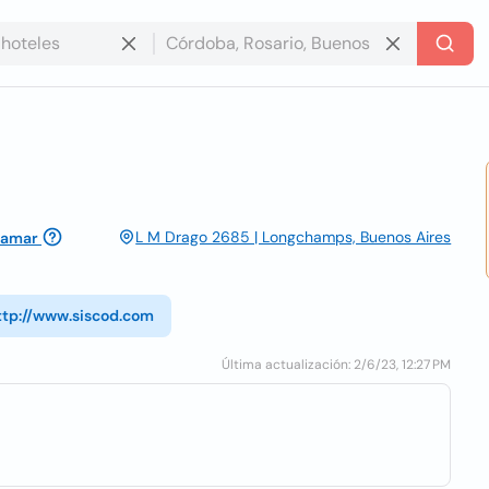
L M Drago 2685 | Longchamps, Buenos Aires
lamar
ttp://www.siscod.com
Última actualización: 2/6/23, 12:27 PM