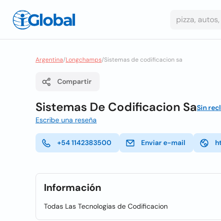
Argentina
/
Longchamps
/
Sistemas de codificacion sa
Compartir
Sistemas De Codificacion Sa
Sin rec
Escribe una reseña
+54 1142383500
Enviar e-mail
h
Información
Todas Las Tecnologias de Codificacion