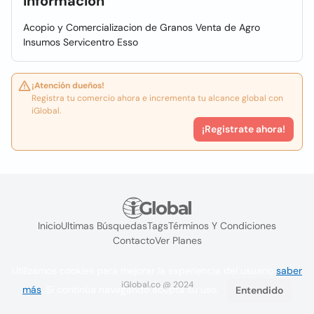
Información
Acopio y Comercializacion de Granos Venta de Agro
Insumos Servicentro Esso
¡Atención dueños!
Registra tu comercio ahora e incrementa tu alcance global con
iGlobal.
¡Registrate ahora!
Inicio
Ultimas Búsquedas
Tags
Términos Y Condiciones
Contacto
Ver Planes
Utilizamos cookies para mejorar la experiencia del usuario
saber
iGlobal.co @ 2024
más
. Si continúa navegando acepta su uso.
Entendido