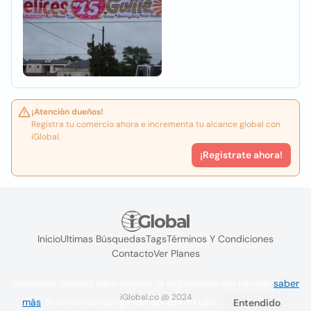
¡Atención dueños!
Registra tu comercio ahora e incrementa tu alcance global con
iGlobal.
¡Registrate ahora!
Inicio
Ultimas Búsquedas
Tags
Términos Y Condiciones
Contacto
Ver Planes
Utilizamos cookies para mejorar la experiencia del usuario
saber
iGlobal.co @ 2024
más
. Si continúa navegando acepta su uso.
Entendido