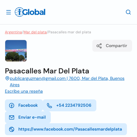
Argentina
/
Mar del plata
/
Pasacalles mar del plata
Compartir
Pasacalles Mar Del Plata
publicarguzman@gmail.com | 7600, Mar del Plata, Buenos
Aires
Escribe una reseña
Facebook
+54 2234792506
Enviar e-mail
https://www.facebook.com/Pasacallesmardelplata