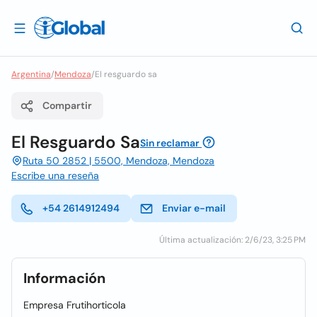
Argentina
/
Mendoza
/
El resguardo sa
Compartir
El Resguardo Sa
Sin reclamar
Ruta 50 2852 | 5500, Mendoza, Mendoza
Escribe una reseña
+54 2614912494
Enviar e-mail
Última actualización: 2/6/23, 3:25 PM
Información
Empresa Frutihorticola