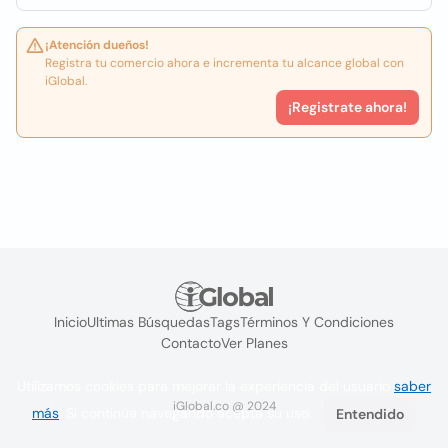
¡Atención dueños!
Registra tu comercio ahora e incrementa tu alcance global con
iGlobal.
¡Registrate ahora!
Inicio
Ultimas Búsquedas
Tags
Términos Y Condiciones
Contacto
Ver Planes
Utilizamos cookies para mejorar la experiencia del usuario
saber
iGlobal.co @ 2024
más
. Si continúa navegando acepta su uso.
Entendido