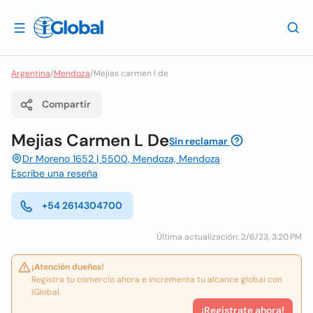
Argentina
/
Mendoza
/
Mejias carmen l de
Compartir
Mejias Carmen L De
Sin reclamar
Dr Moreno 1652 | 5500, Mendoza, Mendoza
Escribe una reseña
+54 2614304700
Última actualización: 2/6/23, 3:20 PM
¡Atención dueños!
Registra tu comercio ahora e incrementa tu alcance global con
iGlobal.
¡Registrate ahora!