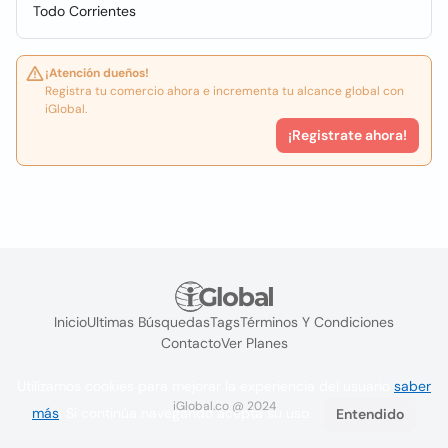
Todo Corrientes
¡Atención dueños!
Registra tu comercio ahora e incrementa tu alcance global con
iGlobal.
¡Registrate ahora!
Inicio
Ultimas Búsquedas
Tags
Términos Y Condiciones
Contacto
Ver Planes
Utilizamos cookies para mejorar la experiencia del usuario
saber
iGlobal.co @ 2024
más
. Si continúa navegando acepta su uso.
Entendido