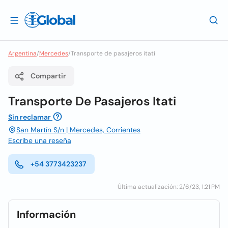
Argentina
/
Mercedes
/
Transporte de pasajeros itati
Compartir
Transporte De Pasajeros Itati
Sin reclamar
San Martín S/n | Mercedes, Corrientes
Escribe una reseña
+54 3773423237
Última actualización: 2/6/23, 1:21 PM
Información