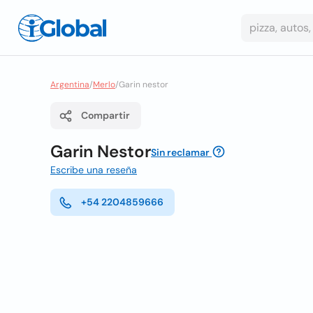
Argentina
/
Merlo
/
Garin nestor
Compartir
Garin Nestor
Sin reclamar
Escribe una reseña
+54 2204859666