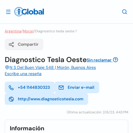
Argentina
/
Moron
/
Diagnostico tesla oeste 1
Compartir
Diagnostico Tesla Oeste
Sin reclamar
N S Del Buen Viaje 548 | Morón, Buenos Aires
Escribe una reseña
+54 1144830323
Enviar e-mail
http://www.diagnosticotesla.com
Última actualización: 2/6/23, 4:43 PM
Información