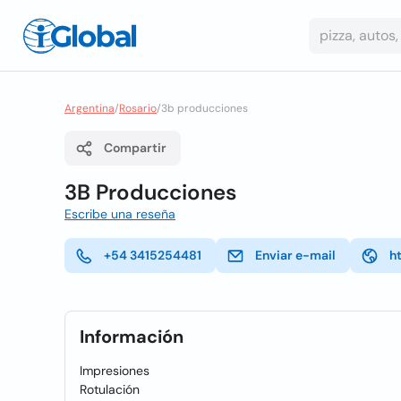
Argentina
/
Rosario
/
3b producciones
Compartir
3B Producciones
Escribe una reseña
+54 3415254481
Enviar e-mail
h
Información
Impresiones
Rotulación