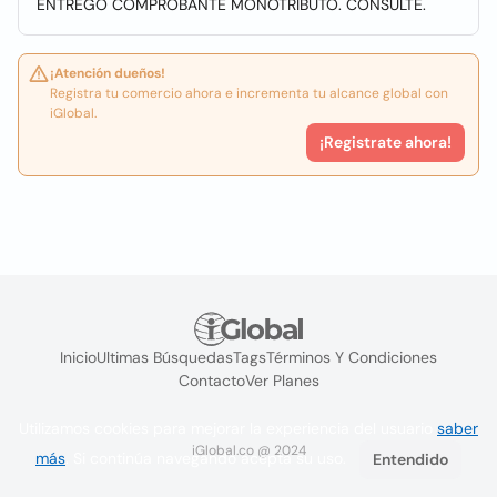
ENTREGO COMPROBANTE MONOTRIBUTO. CONSULTE.
¡Atención dueños!
Registra tu comercio ahora e incrementa tu alcance global con
iGlobal.
¡Registrate ahora!
Inicio
Ultimas Búsquedas
Tags
Términos Y Condiciones
Contacto
Ver Planes
Utilizamos cookies para mejorar la experiencia del usuario
saber
iGlobal.co @ 2024
más
. Si continúa navegando acepta su uso.
Entendido