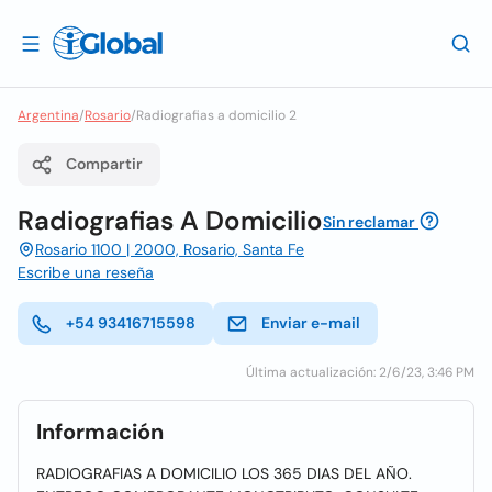
Argentina
/
Rosario
/
Radiografias a domicilio 2
Compartir
Radiografias A Domicilio
Sin reclamar
Rosario 1100 | 2000, Rosario, Santa Fe
Escribe una reseña
+54 93416715598
Enviar e-mail
Última actualización: 2/6/23, 3:46 PM
Información
RADIOGRAFIAS A DOMICILIO LOS 365 DIAS DEL AÑO.