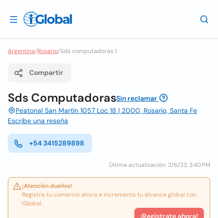
Argentina
/
Rosario
/
Sds computadoras 1
Compartir
Sds Computadoras
Sin reclamar
Peatonal San Martín 1057 Loc 18 | 2000, Rosario, Santa Fe
Escribe una reseña
+54 3415289898
Última actualización: 2/6/23, 3:40 PM
¡Atención dueños!
Registra tu comercio ahora e incrementa tu alcance global con
iGlobal.
¡Registrate ahora!