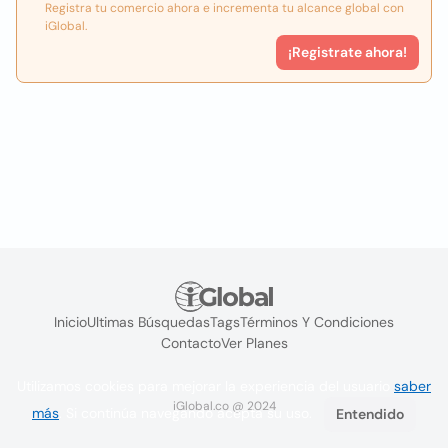
Registra tu comercio ahora e incrementa tu alcance global con
iGlobal.
¡Registrate ahora!
Inicio
Ultimas Búsquedas
Tags
Términos Y Condiciones
Contacto
Ver Planes
Utilizamos cookies para mejorar la experiencia del usuario
saber
iGlobal.co @ 2024
más
. Si continúa navegando acepta su uso.
Entendido