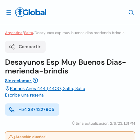
Argentina
/
Salta
/
Desayunos esp muy buenos dias merienda brindis
Compartir
Desayunos Esp Muy Buenos Dias-
merienda-brindis
Sin reclamar
Buenos Aires 444 | 4400, Salta, Salta
Escribe una reseña
+54 3874227905
Última actualización: 2/6/23, 1:31 PM
¡Atención dueños!