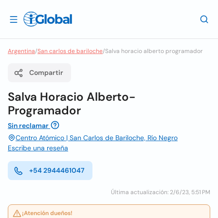
Argentina
/
San carlos de bariloche
/
Salva horacio alberto programador
Compartir
Salva Horacio Alberto-
Programador
Sin reclamar
Centro Atómico | San Carlos de Bariloche, Río Negro
Escribe una reseña
+54 2944461047
Última actualización: 2/6/23, 5:51 PM
¡Atención dueños!