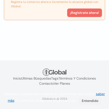
Registra tu comercio ahora e incrementa tu alcance global con
iGlobal.
¡Registrate ahora!
Inicio
Ultimas Búsquedas
Tags
Términos Y Condiciones
Contacto
Ver Planes
Utilizamos cookies para mejorar la experiencia del usuario
saber
iGlobal.co @ 2024
más
. Si continúa navegando acepta su uso.
Entendido