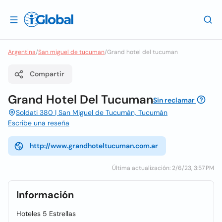
Argentina
/
San miguel de tucuman
/
Grand hotel del tucuman
Compartir
Grand Hotel Del Tucuman
Sin reclamar
Soldati 380 | San Miguel de Tucumán, Tucumán
Escribe una reseña
http://www.grandhoteltucuman.com.ar
Última actualización: 2/6/23, 3:57 PM
Información
Hoteles 5 Estrellas