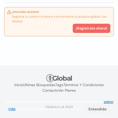
¡Atención dueños!
Registra tu comercio ahora e incrementa tu alcance global con
iGlobal.
¡Registrate ahora!
Inicio
Ultimas Búsquedas
Tags
Términos Y Condiciones
Contacto
Ver Planes
Utilizamos cookies para mejorar la experiencia del usuario
saber
iGlobal.co @ 2024
más
. Si continúa navegando acepta su uso.
Entendido