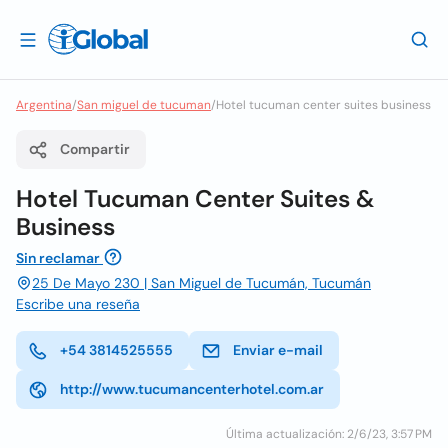
Argentina
/
San miguel de tucuman
/
Hotel tucuman center suites business
Compartir
Hotel Tucuman Center Suites &
Business
Sin reclamar
25 De Mayo 230 | San Miguel de Tucumán, Tucumán
Escribe una reseña
+54 3814525555
Enviar e-mail
http://www.tucumancenterhotel.com.ar
Última actualización: 2/6/23, 3:57 PM