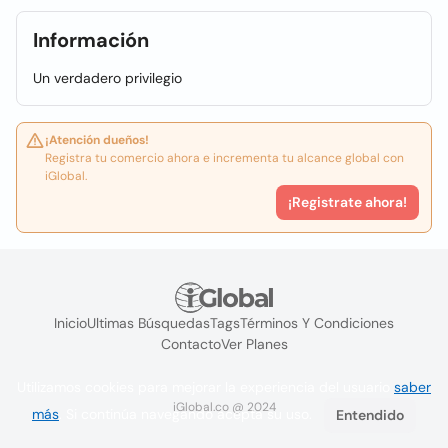
Información
Un verdadero privilegio
¡Atención dueños!
Registra tu comercio ahora e incrementa tu alcance global con
iGlobal.
¡Registrate ahora!
Inicio
Ultimas Búsquedas
Tags
Términos Y Condiciones
Contacto
Ver Planes
Utilizamos cookies para mejorar la experiencia del usuario
saber
iGlobal.co @ 2024
más
. Si continúa navegando acepta su uso.
Entendido