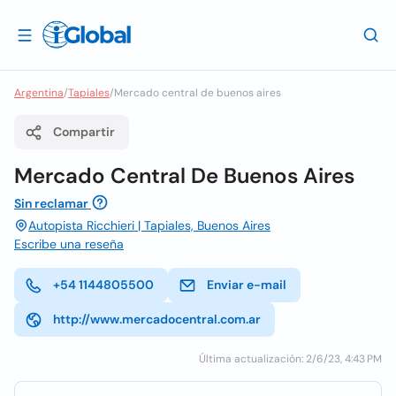
Argentina
/
Tapiales
/
Mercado central de buenos aires
Compartir
Mercado Central De Buenos Aires
Sin reclamar
Autopista Ricchieri | Tapiales, Buenos Aires
Escribe una reseña
+54 1144805500
Enviar e-mail
http://www.mercadocentral.com.ar
Última actualización: 2/6/23, 4:43 PM