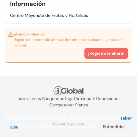
Información
Centro Mayorista de Frutas y Hortalizas
¡Atención dueños!
Registra tu comercio ahora e incrementa tu alcance global con
iGlobal.
¡Registrate ahora!
Inicio
Ultimas Búsquedas
Tags
Términos Y Condiciones
Contacto
Ver Planes
Utilizamos cookies para mejorar la experiencia del usuario
saber
iGlobal.co @ 2024
más
. Si continúa navegando acepta su uso.
Entendido