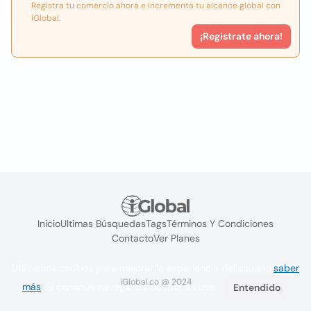
Registra tu comercio ahora e incrementa tu alcance global con
iGlobal.
¡Registrate ahora!
Inicio
Ultimas Búsquedas
Tags
Términos Y Condiciones
Contacto
Ver Planes
Utilizamos cookies para mejorar la experiencia del usuario
saber
iGlobal.co @ 2024
más
. Si continúa navegando acepta su uso.
Entendido