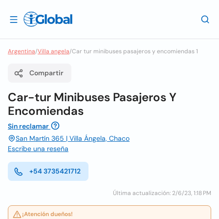
Argentina
/
Villa angela
/
Car tur minibuses pasajeros y encomiendas 1
Compartir
Car-tur Minibuses Pasajeros Y
Encomiendas
Sin reclamar
San Martín 365 | Villa Ángela, Chaco
Escribe una reseña
+54 3735421712
Última actualización: 2/6/23, 1:18 PM
¡Atención dueños!