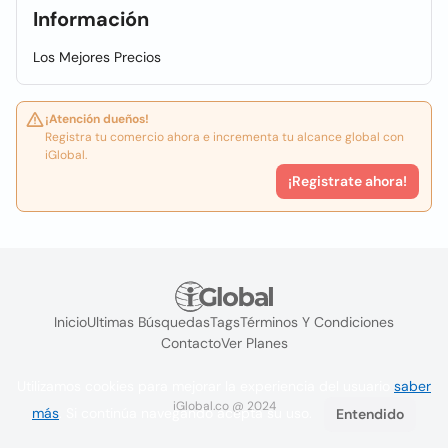
Información
Los Mejores Precios
¡Atención dueños!
Registra tu comercio ahora e incrementa tu alcance global con
iGlobal.
¡Registrate ahora!
Inicio
Ultimas Búsquedas
Tags
Términos Y Condiciones
Contacto
Ver Planes
Utilizamos cookies para mejorar la experiencia del usuario
saber
iGlobal.co @ 2024
más
. Si continúa navegando acepta su uso.
Entendido