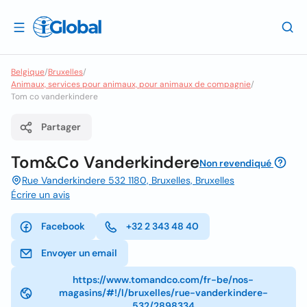
Belgique
/
Bruxelles
/
Animaux, services pour animaux, pour animaux de compagnie
/
Tom co vanderkindere
Partager
Tom&Co Vanderkindere
Non revendiqué
Rue Vanderkindere 532 1180, Bruxelles, Bruxelles
Écrire un avis
Facebook
+32 2 343 48 40
Envoyer un email
https://www.tomandco.com/fr-be/nos-
magasins/#!/l/bruxelles/rue-vanderkindere-
532/2898334