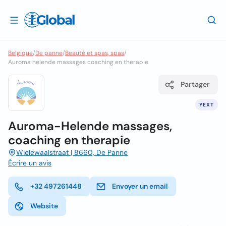
Belgique
/
De panne
/
Beauté et spas, spas
/
Auroma helende massages coaching en therapie
Partager
YEXT
Auroma-Helende massages,
coaching en therapie
Wielewaalstraat | 8660, De Panne
Écrire un avis
+32 497261448
Envoyer un email
Website