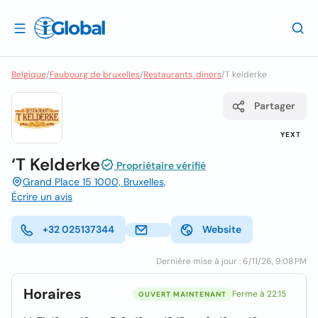
Belgique
/
Faubourg de bruxelles
/
Restaurants, diners
/
T kelderke
Partager
YEXT
‘T Kelderke
Propriétaire vérifié
Grand Place 15 1000, Bruxelles,
Écrire un avis
+32 025137344
Website
Dernière mise à jour : 6/11/26, 9:08 PM
Horaires
Ferme à 22:15
OUVERT MAINTENANT