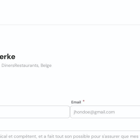
derke
 Diners
Restaurants, Belge
Email